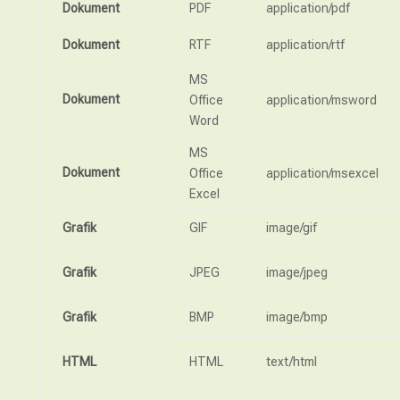
Dokument
PDF
application/pdf
Dokument
RTF
application/rtf
MS
Dokument
Office
application/msword
Word
MS
Dokument
Office
application/msexcel
Excel
Grafik
GIF
image/gif
Grafik
JPEG
image/jpeg
Grafik
BMP
image/bmp
HTML
HTML
text/html