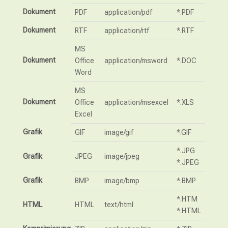
Dokument
PDF
application/pdf
*.PDF
Dokument
RTF
application/rtf
*.RTF
MS
Dokument
Office
application/msword
*.DOC
Word
MS
Dokument
Office
application/msexcel
*.XLS
Excel
Grafik
GIF
image/gif
*.GIF
*.JPG
Grafik
JPEG
image/jpeg
*.JPEG
Grafik
BMP
image/bmp
*.BMP
*.HTM
HTML
HTML
text/html
*.HTML